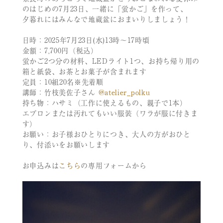
のはじめの7月23日、一緒に「蛍かご」を作って、
夕暮れにはみんなで地蔵盆におまいりしましょう！
日時：2025年7月23日(水)13時～17時頃
金額：7,700円（税込）
蛍かご2つ分の材料、LEDライト1つ、お持ち帰り用の
箱と紙袋、お茶とお菓子が含まれます
定員：10組20名※先着順
講師：竹枝美佐子さん
@atelier_polku
持ち物：ハサミ（工作に使えるもの、親子で1本）
エプロンまたは汚れてもいい服装（ワラが服に付きま
す）
お願い：お子様おひとりにつき、大人の方がおひと
り、付添いをお願いします
お申込みは
こちら
の専用フォーム
から