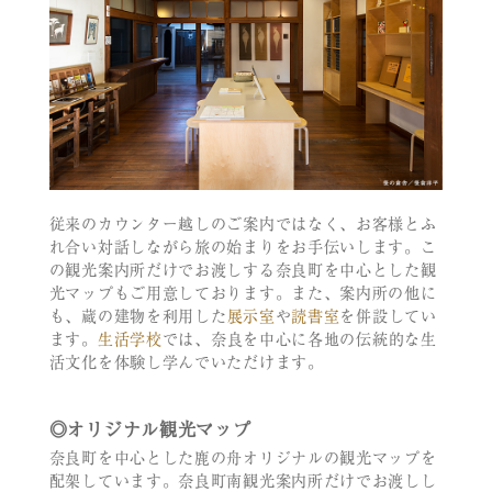
従来のカウンター越しのご案内ではなく、お客様とふ
れ合い対話しながら旅の始まりをお手伝いします。こ
の観光案内所だけでお渡しする奈良町を中心とした観
光マップもご用意しております。また、案内所の他に
も、蔵の建物を利用した
展示室
や
読書室
を併設してい
ます。
生活学校
では、奈良を中心に各地の伝統的な生
活文化を体験し学んでいただけます。
◎オリジナル観光マップ
奈良町を中心とした鹿の舟オリジナルの観光マップを
配架しています。奈良町南観光案内所だけでお渡しし