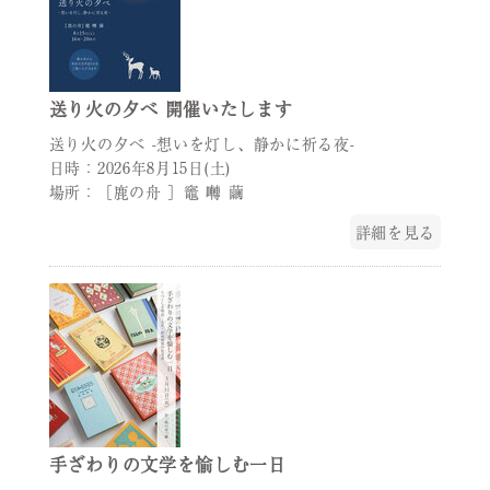
送り火の夕べ 開催いたします
送り火の夕べ -想いを灯し、静かに祈る夜-
日時：2026年8月15日(土)
場所：［鹿の舟 ］竈 囀 繭
詳細を見る
手ざわりの文学を愉しむ一日