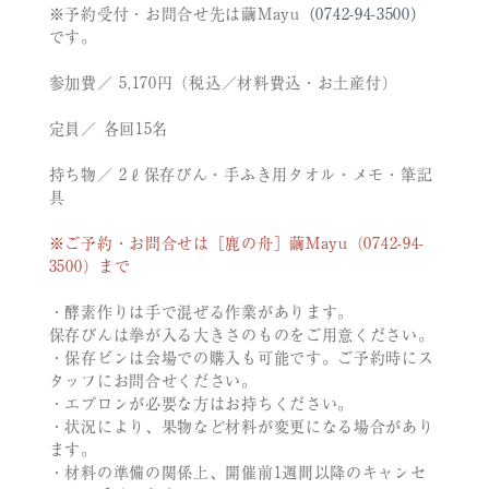
※予約受付・お問合せ先は繭Mayu
（
0742-94-3500
）
です。
参加費／ 5,170円（税込／材料費込・お土産付）
定員／ 各回15名
持ち物／ 2ℓ保存びん・手ふき用タオル・メモ・筆記
具
※ご予約・お問合せは［鹿の舟］繭Mayu（0742-94-
3500）まで
・酵素作りは手で混ぜる作業があります。
保存びんは拳が入る大きさのものをご用意ください。
・保存ビンは会場での購入も可能です。ご予約時にス
タッフにお問合せください。
・エプロンが必要な方はお持ちください。
・状況により、果物など材料が変更になる場合があり
ます。
・材料の準備の関係上、開催前1週間以降のキャンセ