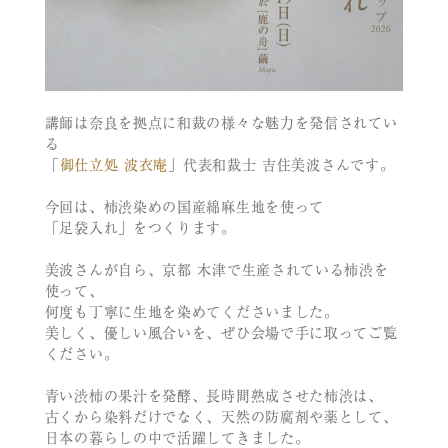
講師は奈良を拠点に和裁の様々な魅力を発信されてい
る
「
御仕立処 波衣庵
」代表和裁士 吉住美波さんです。
今回は、柿渋染めの国産綿麻生地を使って
「足袋入れ」をつくります。
美波さんが自ら、京都 木津で生産されている柿渋を
使って、
何度も丁寧に生地を染めてくださいました。
美しく、優しい風合いを、ぜひ会場で手に取ってご覧
ください。
青い渋柿の果汁を発酵、長時間熟成させた柿渋は、
古くから染料だけでなく、天然の防腐剤や薬として、
日本の暮らしの中で活躍してきました。