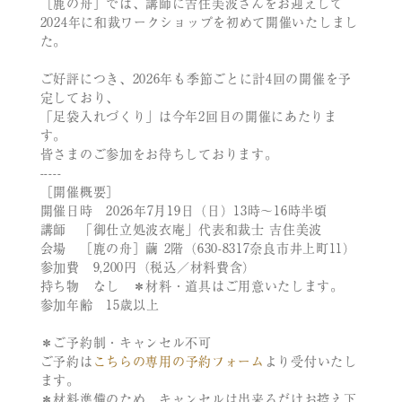
［鹿の舟］では、講師に吉住美波さんをお迎えして
2024年に和裁ワークショップを初めて開催いたしまし
た。
ご好評につき、2026年も季節ごとに計4回の開催を予
定しており、
「足袋入れづくり」は今年2回目の開催にあたりま
す。
皆さまのご参加をお待ちしております。
-----
［開催概要］
開催日時 2026年7月19日（日）13時～16時半頃
講師 「御仕立処波衣庵」代表和裁士 吉住美波
会場 ［鹿の舟］繭 2階（630-8317奈良市井上町11）
参加費 9,200円（税込／材料費含）
持ち物 なし ＊材料・道具はご用意いたします。
参加年齢 15歳以上
＊ご予約制・キャンセル不可
ご予約は
こちらの専用の予約フォーム
より受付いたし
ます。
＊材料準備のため、キャンセルは出来るだけお控え下